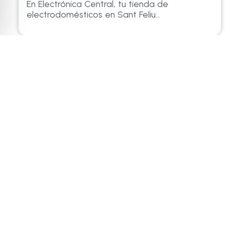
En Electrónica Central, tu tienda de
electrodomésticos en Sant Feliu...
ELECTRÒNICA CENTRAL
TIENDA
marron@e
La Rambla Generalitat, 24
Fijo: 972 3
17220 Sant Feliu de Guíxols.
Girona
Movil: 656
WhatsApp: