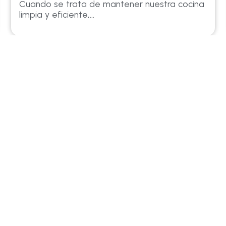
Cuando se trata de mantener nuestra cocina
limpia y eficiente,...
Previous
Next
COCINAS
cen2000.com
expertcuines@ecen2000.co
24 367
Fijo: 633 35 69 00
 4647 42
WhatsApp: 633 35 69 00
 656 4647 42